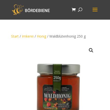
Start
/
Imkerei
/
Honig
/ Waldblütenhonig 250 g