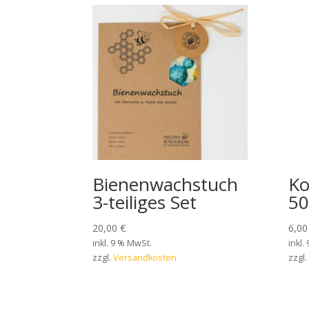
Bienenwachstuch
Ko
3-teiliges Set
50
20,00
€
6,0
inkl. 9 % MwSt.
inkl.
zzgl.
Versandkosten
zzgl.