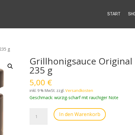
START
SH
 235 g
Grillhonigsauce Original
235 g
5,00
€
inkl. 9 % MwSt.
zzgl.
Versandkosten
Geschmack: würzig-scharf mit rauchiger Note
Grillhonigsauce
In den Warenkorb
Original
235
g