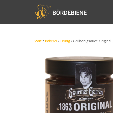
Start
/
Imkerei
/
Honig
/ Grillhonigsauce Original