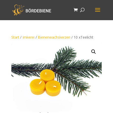
Start
/
Imkerei
/
Bienenwachskerzen
/ 10 xTeelicht