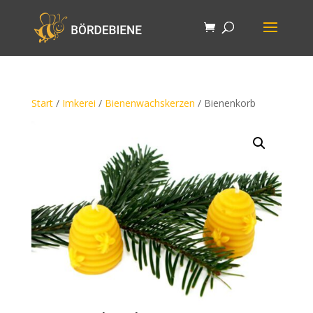
Start
/
Imkerei
/
Bienenwachskerzen
/ Bienenkorb